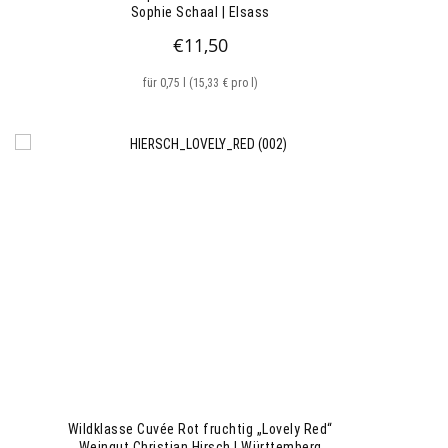
Sophie Schaal | Elsass
€
11,50
für 0,75 l (15,33 € pro l)
Wildklasse Cuvée Rot fruchtig „Lovely Red“
Weingut Christian Hirsch | Württemberg