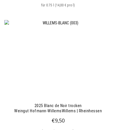
für 0.75 l (14,00 € pro l)
2025 Blanc de Noir trocken
Weingut Hofmann-WillemsWillems | Rheinhessen
€
9,50