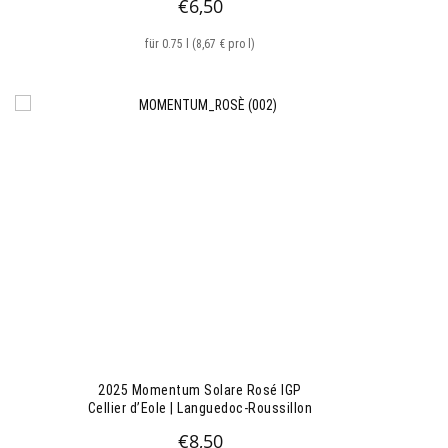
€
6,50
für 0.75 l (8,67 € pro l)
2025 Momentum Solare Rosé IGP
Cellier d’Eole | Languedoc-Roussillon
€
8,50