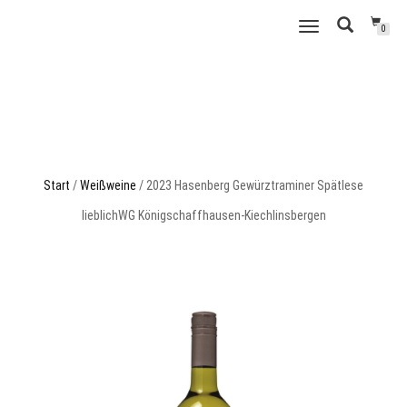
WEINSCHMECKER
NAVIGATION
0
GRUBE
UMSCHALTEN
Start
/
Weißweine
/ 2023 Hasenberg Gewürztraminer Spätlese
lieblichWG Königschaffhausen-Kiechlinsbergen