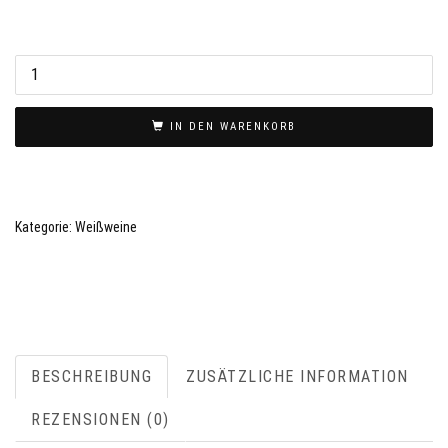
2023
Hasenberg
Gewürztraminer
IN DEN WARENKORB
Spätlese
lieblichWG
Königschaffhausen-
Kiechlinsbergen
Kategorie:
Weißweine
Menge
BESCHREIBUNG
ZUSÄTZLICHE INFORMATION
REZENSIONEN (0)