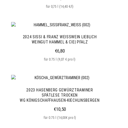
für 0,75 l (14,40 €/l)
2024 SISSI & FRANZ WEISSWEIN LIEBLICH
WEINGUT HAMMEL & CIE| PFALZ
€
6,80
für 0.75 l (9,07 € pro l)
2023 HASENBERG GEWÜRZTRAMINER
SPÄTLESE TROCKEN
WG KÖNIGSCHAFFHAUSEN-KIECHLINSBERGEN
€
10,50
für 0.75 l (14,00€ pro l)