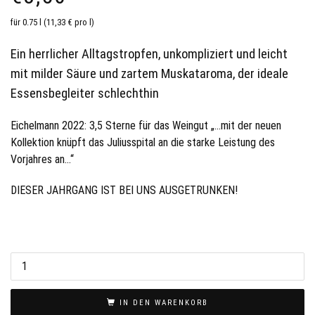
für 0.75 l (11,33 € pro l)
Ein herrlicher Alltagstropfen, unkompliziert und leicht
mit milder Säure und zartem Muskataroma, der ideale
Essensbegleiter schlechthin
Eichelmann 2022: 3,5 Sterne für das Weingut „…mit der neuen
Kollektion knüpft das Juliusspital an die starke Leistung des
Vorjahres an…“
DIESER JAHRGANG IST BEI UNS AUSGETRUNKEN!
2021
Juliusspital
Müller-
IN DEN WARENKORB
Thurgau