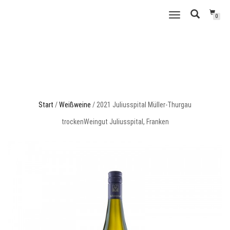
WEINSCHMECKER
NAVIGATION
0
GRUBE
UMSCHALTEN
Start
/
Weißweine
/ 2021 Juliusspital Müller-Thurgau
trockenWeingut Juliusspital, Franken