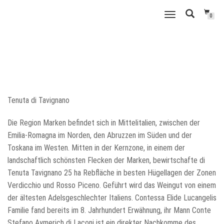
WEINSCHMECKER
NAVIGATION
0
GRUBE
UMSCHALTEN
Tenuta di Tavignano
Die Region Marken befindet sich in Mittelitalien, zwischen der
Emilia-Romagna im Norden, den Abruzzen im Süden und der
Toskana im Westen. Mitten in der Kernzone, in einem der
landschaftlich schönsten Flecken der Marken, bewirtschafte di
Tenuta Tavignano 25 ha Rebfläche in besten Hügellagen der Zonen
Verdicchio und Rosso Piceno. Geführt wird das Weingut von einem
der ältesten Adelsgeschlechter Italiens. Contessa Elide Lucangelis
Familie fand bereits im 8. Jahrhundert Erwähnung, ihr Mann Conte
Stefano Aymerich di Laconi ist ein direkter Nachkomme des